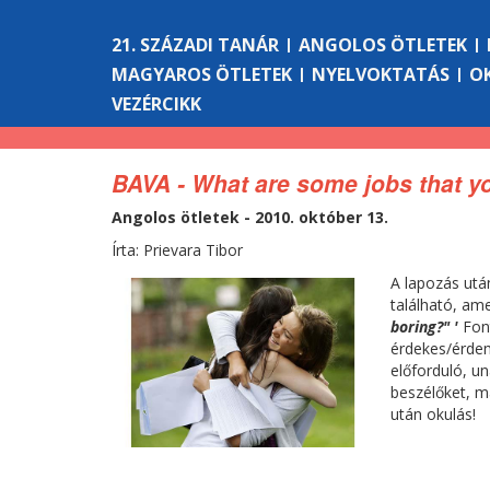
21. SZÁZADI TANÁR
ANGOLOS ÖTLETEK
MAGYAROS ÖTLETEK
NYELVOKTATÁS
O
VEZÉRCIKK
BAVA - What are some jobs that y
Angolos ötletek - 2010. október 13.
Írta: Prievara Tibor
A lapozás utá
található, am
boring?"
'
Font
érdekes/érdem
előforduló, u
beszélőket, m
után okulás!