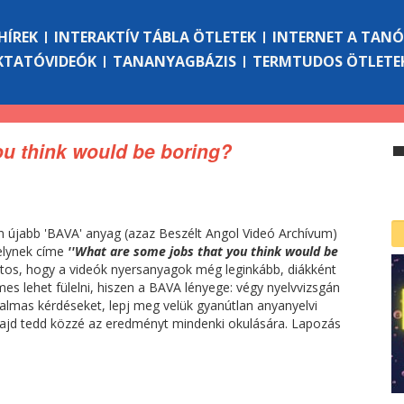
HÍREK
INTERAKTÍV TÁBLA ÖTLETEK
INTERNET A TAN
KTATÓVIDEÓK
TANANYAGBÁZIS
TERMTUDOS ÖTLETE
ou think would be boring?
n újabb 'BAVA' anyag (azaz Beszélt Angol Videó Archívum)
elynek címe
''What are some jobs that you think would be
os, hogy a videók nyersanyagok még leginkább, diákként
es lehet fülelni, hiszen a BAVA lényege: végy nyelvvizsgán
nalmas kérdéseket, lepj meg velük gyanútlan anyanyelvi
ajd tedd közzé az eredményt mindenki okulására. Lapozás