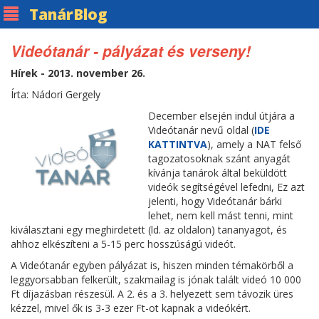
Tanár
Blog
Videótanár - pályázat és verseny!
Hírek - 2013. november 26.
Írta: Nádori Gergely
December elsején indul útjára a
Videótanár nevű oldal (
IDE
KATTINTVA
), amely a NAT felső
tagozatosoknak szánt anyagát
kívánja tanárok által beküldött
videók segítségével lefedni, Ez azt
jelenti, hogy Videótanár bárki
lehet, nem kell mást tenni, mint
kiválasztani egy meghirdetett (ld. az oldalon) tananyagot, és
ahhoz elkészíteni a 5-15 perc hosszúságú videót.
A Videótanár egyben pályázat is, hiszen minden témakörből a
leggyorsabban felkerült, szakmailag is jónak talált videó 10 000
Ft díjazásban részesül. A 2. és a 3. helyezett sem távozik üres
kézzel, mivel ők is 3-3 ezer Ft-ot kapnak a videókért.