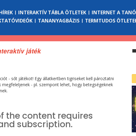
HÍREK
INTERAKTÍV TÁBLA ÖTLETEK
INTERNET A TAN
KTATÓVIDEÓK
TANANYAGBÁZIS
TERMTUDOS ÖTLETE
nteraktív játék
ót - sőt játékot! Egy állatkertben tigriseket kell pároztatni
k megfeleljenek - pl. szempont lehet, hogy betegségeknek
nek.