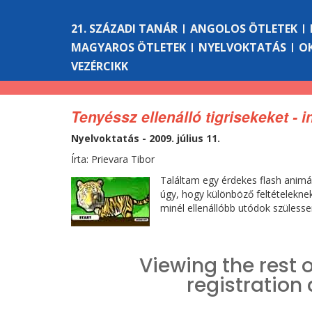
21. SZÁZADI TANÁR
ANGOLOS ÖTLETEK
MAGYAROS ÖTLETEK
NYELVOKTATÁS
O
VEZÉRCIKK
Tenyéssz ellenálló tigrisekeket - i
Nyelvoktatás - 2009. július 11.
Írta: Prievara Tibor
Találtam egy érdekes flash animáci
úgy, hogy különböző feltételekne
minél ellenállóbb utódok szülesse