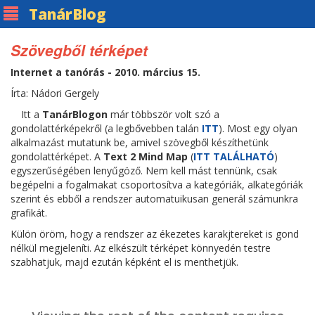
Tanár
Blog
Szövegből térképet
Internet a tanórás - 2010. március 15.
Írta: Nádori Gergely
Itt a
TanárBlogon
már többször volt szó a
gondolattérképekről (a legbővebben talán
ITT
). Most egy olyan
alkalmazást mutatunk be, amivel szövegből készíthetünk
gondolattérképet. A
Text 2 Mind Map
(
ITT TALÁLHATÓ
)
egyszerűségében lenyűgöző. Nem kell mást tennünk, csak
begépelni a fogalmakat csoportosítva a kategóriák, alkategóriák
szerint és ebből a rendszer automatuikusan generál számunkra
grafikát.
Külön öröm, hogy a rendszer az ékezetes karakjtereket is gond
nélkül megjeleníti. Az elkészült térképet könnyedén testre
szabhatjuk, majd ezután képként el is menthetjük.