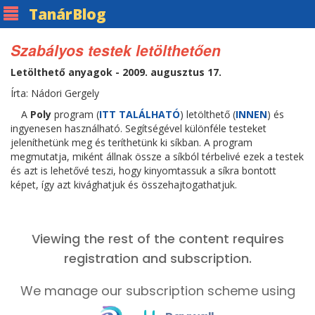
Tanár
Blog
Szabályos testek letölthetően
Letölthető anyagok - 2009. augusztus 17.
Írta: Nádori Gergely
A
Poly
program (
ITT TALÁLHATÓ
) letölthető (
INNEN
) és
ingyenesen használható. Segítségével különféle testeket
jeleníthetünk meg és teríthetünk ki síkban. A program
megmutatja, miként állnak össze a síkból térbelivé ezek a testek
és azt is lehetővé teszi, hogy kinyomtassuk a síkra bontott
képet, így azt kivághatjuk és összehajtogathatjuk.