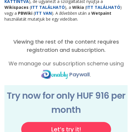
KATTINTVA
), de ugyanezt a szolgáltatást nyújtja a
Wikispaces
(
ITT TALÁLHATÓ
), a
Wikia
(
ITT TALÁLHATÓ
)
vagy a
PBWiki
(
ITT VAN
). A
Bővebben
után a
Wetpaint
használatát mutatjuk be egy videóban.