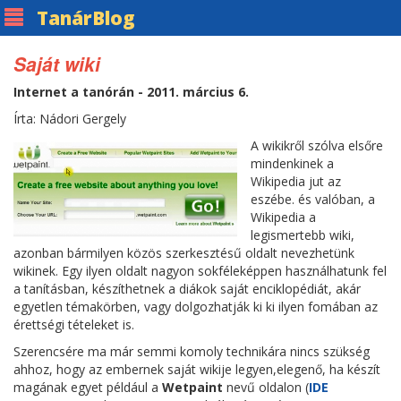
Tanár
Blog
Saját wiki
Internet a tanórán - 2011. március 6.
Írta: Nádori Gergely
A wikikről szólva elsőre
mindenkinek a
Wikipedia jut az
eszébe. és valóban, a
Wikipedia a
legismertebb wiki,
azonban bármilyen közös szerkesztésű oldalt nevezhetünk
wikinek. Egy ilyen oldalt nagyon sokféleképpen használhatunk fel
a tanításban, készíthetnek a diákok saját enciklopédiát, akár
egyetlen témakörben, vagy dolgozhatják ki ki ilyen fomában az
érettségi tételeket is.
Szerencsére ma már semmi komoly technikára nincs szükség
ahhoz, hogy az embernek saját wikije legyen,elegenő, ha készít
magának egyet például a
Wetpaint
nevű oldalon (
IDE