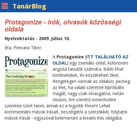
Tanár
Blog
Protagonize - írók, olvasók közösségi
oldala
Nyelvoktatás - 2009. július 10.
Írta: Prievara Tibor
A
Protagonize
(
ITT TALÁLHATÓ AZ
OLDAL
) egy zseniális oldal, különösen
angolul tanulók számára. Bárki írhat
történeteket, és közzéteheti őket.
Rengetegen vannak az oldalon, pezseg
az élet, ha valaki szeretné kipróbálni
magát, vagy csak olvasgatna, netán
olvasni, írni szerető ismerősökre
szeretne szert tanni, annak ez a legjobb fórum! Lehet
kommentálni mások írásait, beszélgetni a szerzőkkel, folytatni
mások írását - egyszóval belemerülni a kreatív írás világába.