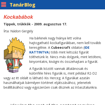
Tanár
Blog
Kockabábok
Tippek, trükkök - 2009. augusztus 17.
Írta: Nádori Gergely
Ha bárkinek nagy hiánya lett volna
hajtogatható kockafigurákban, nem kell tovább
keresgélnie. A
Cubeecraft
oldalon (
IDE
KATTINTVA
) több mint kétszáz figurát
tölthetünk le. Nincs más dolgunk, mint letölteni,
kinyomtatni, kivágni és összehajtani a figurát.
A figurák között vannak általánosak és
különféle híres figurák is, mint például R2-D2
vagy az itt oldalt is látható Kis Herceg. A figurákat azután
használhatjuk bármilyen történet eljátszásához, jelenetek
beállításához vagy egyszerűen csak dísznek az íróasztalunkra.