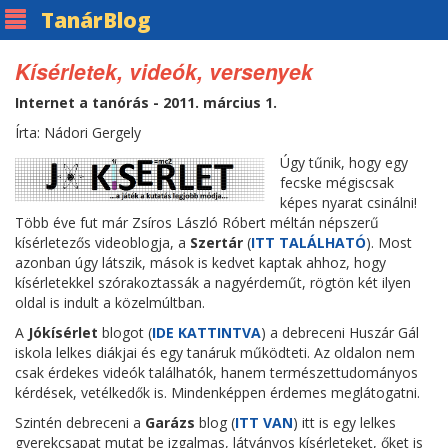
Tanár
Blog
Kísérletek, videók, versenyek
Internet a tanórás - 2011. március 1.
Írta: Nádori Gergely
Úgy tűnik, hogy egy
fecske mégiscsak
képes nyarat csinálni!
Több éve fut már Zsíros László Róbert méltán népszerű
kísérletezős videoblogja, a
Szertár
(
ITT TALÁLHATÓ
). Most
azonban úgy látszik, mások is kedvet kaptak ahhoz, hogy
kísérletekkel szórakoztassák a nagyérdeműt, rögtön két ilyen
oldal is indult a közelmúltban.
A
Jókísérlet
blogot (
IDE KATTINTVA
) a debreceni Huszár Gál
iskola lelkes diákjai és egy tanáruk működteti. Az oldalon nem
csak érdekes videók találhatók, hanem természettudományos
kérdések, vetélkedők is. Mindenképpen érdemes meglátogatni.
Szintén debreceni a
Garázs
blog (
ITT VAN
) itt is egy lelkes
gyerekcsapat mutat be izgalmas, látványos kísérleteket, őket is