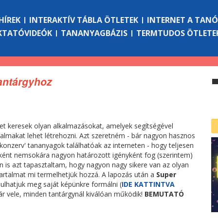
HÍREK
INTERAKTÍV TÁBLA ÖTLETEK
INTERNET A TAN
KTATÓVIDEÓK
TANANYAGBÁZIS
TERMTUDOS ÖTLETE
antárgyhoz
t keresek olyan alkalmazásokat, amelyek segítségével
almakat lehet létrehozni. Azt szeretném - bár nagyon hasznos
'konzerv' tananyagok találhatóak az interneten - hogy teljesen
ébként nemsokára nagyon határozott igényként fog (szerintem)
is azt tapasztaltam, hogy nagyon nagy sikere van az olyan
artalmat mi termelhetjük hozzá. A lapozás után a
Super
nulhatjuk meg saját képünkre formálni (
IDE KATTINTVA
ár vele, minden tantárgynál kiválóan működik!
BEMUTATÓ