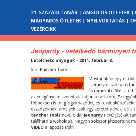
21. SZÁZADI TANÁR
ANGOLOS ÖTLETEK
MAGYAROS ÖTLETEK
NYELVOKTATÁS
O
VEZÉRCIKK
Jeopardy - vetélkedő bárminyen t
Letölthető anyagok - 2011. február 8.
Írta: Prievara Tibor
Mostanában egyre többe
személyre szabható tart
és remekül előkészített 
az én igényeim szerint alakuljon a tartalom. Ez egy
többekben is megfogalmazódni, és továbbképzéseken 
eszközöknek, amelyek csak egy keretet adnak, de a t
teacher tools
nevű oldal
Jeopardy
nevű játékát ta
található a weboldal). Nagyon sokszor játszottunk m
VIDEÓ
a lapozás után.