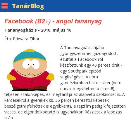
Tanár
Blog
Facebook (B2+) - angol tananyag
Tananyagbázis - 2010. május 10.
Írta: Prievara Tibor
A Tananyagbázis újabb
gyöngyszemmel gazdagodott,
ezúttal a Facebook-ról
készítettünk egy 45 perces órát -
egy Southpark epizód
segítségével. Az óra
gimnéziumban biztos siker (nem
durva! megvágtam a filmet!!),
teljesen szalonképes, és megtanítja az alapvető szókincset is. A
kérdésekről a gyerekek kb. 35 percen keresztül képesek
beszélgetni (felnőttek is egyébként), a rajzfilm pedig kifejezetten
vicces, de elgondolkodtató is ugyanakkor! Részletek a lapozás
után.