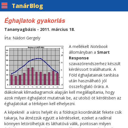
Tanár
Blog
Éghajlatok gyakorlás
Tananyagbázis - 2011. március 18.
Írta: Nádori Gergely
A mellékelt
Notebook
állományban a
Smart
Response
szavazórendszerhez készült
kérdéssort tralálhatunk. A
Föld éghajlatainak tanítása
után használható jól
összefoglaló órára. A
diákoknak klímadiagramok alapján kell megállapítania, hogy
azok milyen éghajlatot mutatnak be, az utolsó öt kérdésben az
éghajlatokat a térképen kell elhelyezni.
A képeknél a város helyét és a földrajzi koordinátáit fekete csík
takarja, ha átnézzük együtt a kérdéseket, ezeket a radírral
könnyen letörölhetjük és láthatóvá válik, pontosan milyen