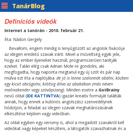
Tanár
Blog
Definíciós videók
Internet a tanórán - 2010. február 21.
Írta: Nádori Gergely
Bevallom, engem mindig is lenyűgözött az angolok fixációja
az idegen eredetű szavak iránt. Mivel a műveltség egyik jele,
hogy az ember ilyeneket használ, programszerűen tanítják
ezeket. Talán elég csak Adrian Mole-re gondolni, aki
megfogadta, hogy naponta megtanul egy új szót és pár nap
múlva ezt írta a naplójába:
de jó is lenne szalonnát abálni, közben
egy kicsit abcúgolni, kötésig állva az abakában (más néven
malinakender vagy szövőpizang)
. Minden esetre a
GotBrainy
nevű oldal (
IDE KATTINTVA
) igazán kreatív formáját találták
annak, hogy ennek a különös angolszász szenvedélynek
hódoljon, a feladat az idegen szavak meghatározásának
elkészítése képben vagy videóban.
Az oldal egyben egy verseny is, ahol a megadott szavakról kell
videókat vagy képeket készíteni, a látogatók szavazhatnak és a