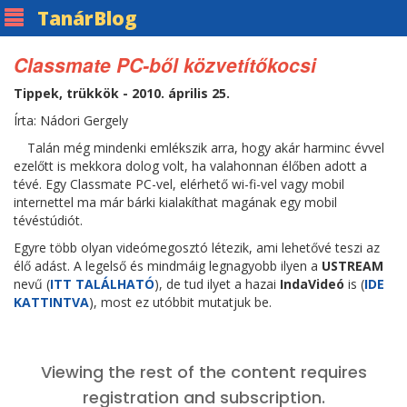
Tanár
Blog
Classmate PC-ből közvetítőkocsi
Tippek, trükkök - 2010. április 25.
Írta: Nádori Gergely
Talán még mindenki emlékszik arra, hogy akár harminc évvel
ezelőtt is mekkora dolog volt, ha valahonnan élőben adott a
tévé. Egy Classmate PC-vel, elérhető wi-fi-vel vagy mobil
internettel ma már bárki kialakíthat magának egy mobil
tévéstúdiót.
Egyre több olyan videómegosztó létezik, ami lehetővé teszi az
élő adást. A legelső és mindmáig legnagyobb ilyen a
USTREAM
nevű (
ITT TALÁLHATÓ
), de tud ilyet a hazai
IndaVideó
is (
IDE
KATTINTVA
), most ez utóbbit mutatjuk be.