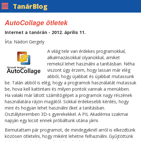
Tanár
Blog
AutoCollage ötletek
Internet a tanórán - 2012. április 11.
Írta: Nádori Gergely
A világ tele van érdekes programokkal,
alkalmazásokkal olyanokkal, amiket
remekül lehet használni a tanításban. Néha
viszont úgy érzem, hogy lassan már elég
abból, hogy újabbat és újabbat mutassunk
be. Talán abból is elég, hogy a programok használatát mutassuk
be, hova kell kattintani és milyen pontok vannak a menükben.
Ha valaki már látott számítógépet a programok nagy részének
használatára rájön magától. Sokkal érdekesebb kérdés, hogy
mire és hogyan lehet használni őket a tanításban.
Osztályteremben 3D-s gyerekekkel. A PIL Akadémia szakmai
napján egy kicsit ennek próbáltunk utána járni.
Bemutattam pár programot, de mindegyiknél arról is elkezdtünk
közösen ötletelni, hogy miként lehetne felhaználni. Gyűjtöttünk