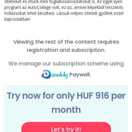
ötleteket és írtunk mini foglalkozásvázlatokat is. Az egyik ilyen
program az AutoCollage volt, ez az, amivel képekből tetszetős
kollázsokat lehet készíteni. Lássuk milyen ötletek gyűltek ezzel
kapcsolatban: