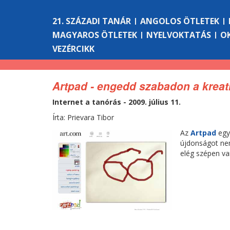
21. SZÁZADI TANÁR
ANGOLOS ÖTLETEK
MAGYAROS ÖTLETEK
NYELVOKTATÁS
O
VEZÉRCIKK
Artpad - engedd szabadon a kreati
Internet a tanórás - 2009. július 11.
Írta: Prievara Tibor
Az
Artpad
egy
újdonságot nem
elég szépen va