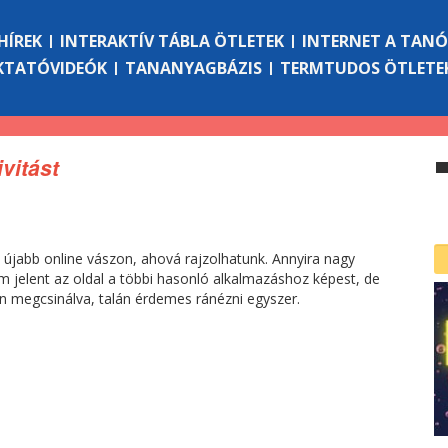
HÍREK
INTERAKTÍV TÁBLA ÖTLETEK
INTERNET A TAN
KTATÓVIDEÓK
TANANYAGBÁZIS
TERMTUDOS ÖTLETE
vitást
 újabb online vászon, ahová rajzolhatunk. Annyira nagy
 jelent az oldal a többi hasonló alkalmazáshoz képest, de
n megcsinálva, talán érdemes ránézni egyszer.